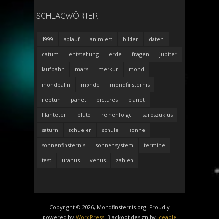
SCHLAGWÖRTER
1999
ablauf
animiert
bilder
daten
datum
entstehung
erde
fragen
jupiter
laufbahn
mars
merkur
mond
mondbahn
monde
mondfinsternis
neptun
panet
pictures
planet
Planteten
pluto
reihenfolge
saroszuklus
saturn
schueler
schule
sonne
sonnenfinsternis
sonnensystem
termine
test
uranus
venus
zahlen
Copyright © 2026, Mondfinsternis.org. Proudly
powered by
WordPress
. Blackoot design by
Iceable