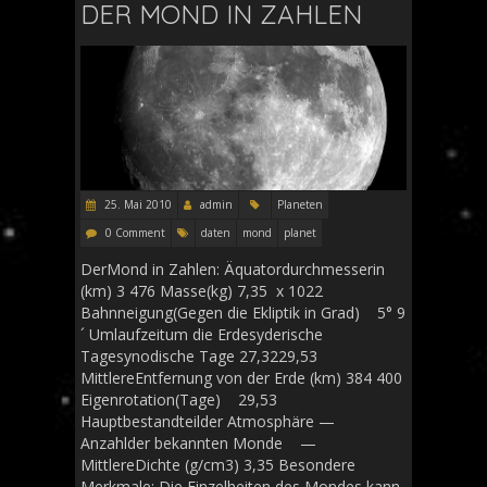
DER MOND IN ZAHLEN
25. Mai 2010
admin
Planeten
0 Comment
daten
mond
planet
DerMond in Zahlen: Äquatordurchmesserin
(km) 3 476 Masse(kg) 7,35 x 1022
Bahnneigung(Gegen die Ekliptik in Grad) 5° 9
´ Umlaufzeitum die Erdesyderische
Tagesynodische Tage 27,3229,53
MittlereEntfernung von der Erde (km) 384 400
Eigenrotation(Tage) 29,53
Hauptbestandteilder Atmosphäre —
Anzahlder bekannten Monde —
MittlereDichte (g/cm3) 3,35 Besondere
Merkmale: Die Einzelheiten des Mondes kann