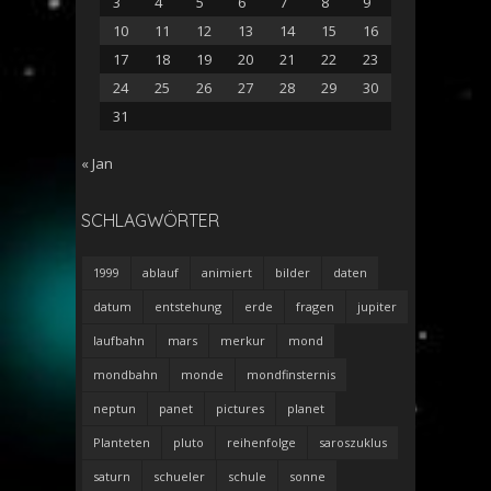
3
4
5
6
7
8
9
10
11
12
13
14
15
16
17
18
19
20
21
22
23
24
25
26
27
28
29
30
31
« Jan
SCHLAGWÖRTER
1999
ablauf
animiert
bilder
daten
datum
entstehung
erde
fragen
jupiter
laufbahn
mars
merkur
mond
mondbahn
monde
mondfinsternis
neptun
panet
pictures
planet
Planteten
pluto
reihenfolge
saroszuklus
saturn
schueler
schule
sonne