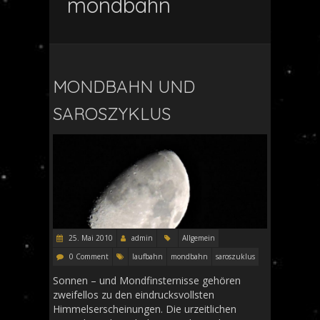
mondbahn
MONDBAHN UND
SAROSZYKLUS
25. Mai 2010
admin
Allgemein
0 Comment
laufbahn
mondbahn
saroszuklus
Sonnen – und Mondfinsternisse gehören
zweifellos zu den eindrucksvollsten
Himmelserscheinungen. Die urzeitlichen