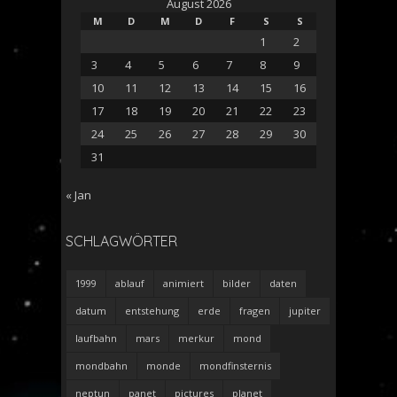
August 2026
M
D
M
D
F
S
S
1
2
3
4
5
6
7
8
9
10
11
12
13
14
15
16
17
18
19
20
21
22
23
24
25
26
27
28
29
30
31
« Jan
SCHLAGWÖRTER
1999
ablauf
animiert
bilder
daten
datum
entstehung
erde
fragen
jupiter
laufbahn
mars
merkur
mond
mondbahn
monde
mondfinsternis
neptun
panet
pictures
planet