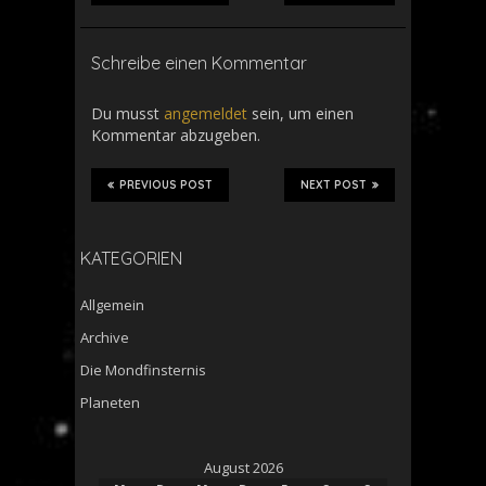
Schreibe einen Kommentar
Du musst
angemeldet
sein, um einen
Kommentar abzugeben.
PREVIOUS POST
NEXT POST
KATEGORIEN
Allgemein
Archive
Die Mondfinsternis
Planeten
August 2026