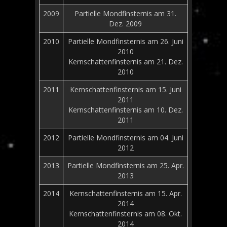
2009
Partielle Mondfinsternis am 31.
Dez. 2009
2010
Partielle Mondfinsternis am 26. Juni
2010
Kernschattenfinsternis am 21. Dez.
2010
2011
Kernschattenfinsternis am 15. Juni
2011
Kernschattenfinsternis am 10. Dez.
2011
2012
Partielle Mondfinsternis am 04. Juni
2012
2013
Partielle Mondfinsternis am 25. Apr.
2013
2014
Kernschattenfinsternis am 15. Apr.
2014
Kernschattenfinsternis am 08. Okt.
2014