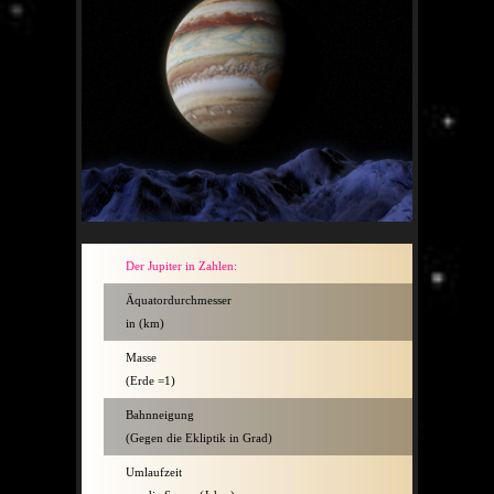
Der Jupiter in Zahlen:
Äquatordurchmesser
143 000
in (km)
Masse
319,9
(Erde =1)
Bahnneigung
1,18°
(Gegen die Ekliptik in Grad)
Umlaufzeit
11,86