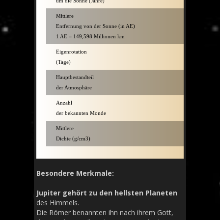
um die Sonne (Jahre)
Mittlere
5,2
Entfernung von der Sonne (in AE)
1 AE = 149,598 Millionen km
Eigenrotation
0,41
(Tage)
Hauptbestandteil
Wasserstoff/
der Atmosphäre
Anzahl
16
der bekannten Monde
Mittlere
1,33
Dichte (g/cm3)
Besondere Merkmale:
Jupiter gehört zu den hellsten Planeten
des Himmels.
Die Römer benannten ihn nach ihrem Gott,