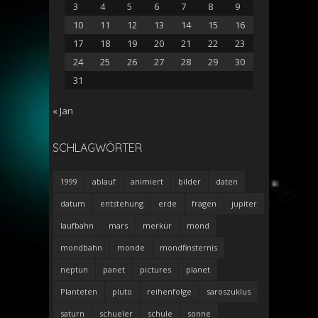
3
4
5
6
7
8
9
10
11
12
13
14
15
16
17
18
19
20
21
22
23
24
25
26
27
28
29
30
31
« Jan
SCHLAGWÖRTER
1999
ablauf
animiert
bilder
daten
datum
entstehung
erde
fragen
jupiter
laufbahn
mars
merkur
mond
mondbahn
monde
mondfinsternis
neptun
panet
pictures
planet
Planteten
pluto
reihenfolge
saroszuklus
saturn
schueler
schule
sonne